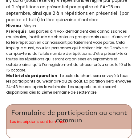
Il y aura (sous réserve) 4 répétitions en ligne par pupitre
et 2 répétitions en présentiel par pupitre et SA-TB en
septembre, ainsi que 2 à 4 répétitions en présentiel (par
pupitre et tutti) la 1ère quinzaine d’octobre.
Niveau
: Moyen
Prérequis
: Les parties à 4 voix demandent des connaissances
musicales, l’habitude de chanter en groupe mais aussi d’arriver à
la 1ère répétition en connaissant parfaitement votre partie. Cela
implique aussi, pour les personnes qui habitent loin de Genève et
compte-tenu du faible nombre de répétitions, d’être présent-te à
toutes les répétitions qui seront organisées en septembre et
octobre, ainsi qu’à l’enregistrement du choeur prévu entre le 10 et le
15 octobre.
Matériel de préparation
: Le texte du chant sera envoyé à tous
les participants au webinaire du 28 août. La partition sera envoyée
24-48 heures après le webinaire. Les supports audio seront
disponibles dès la 2ème semaine de septembre.
Formulaire de participation au chant
commun
Les inscriptions sont terminées.